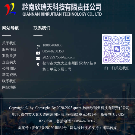
网站导航
联系我们
关于我们
18085406833
服务项目
0854-8230350
案例欣赏
2027299756@qq.com
企业实力
都匀市大龙大道南州国际清华苑 9
扫一扫关注我们
公司团队
栋 1 单元 5 层 1 号
新闻资讯
联系我们
网站地图
Copyright © by Copyright By 2020-2025 qnxrt 黔南欣瑞天科技有限责任公司
地址: 都匀市大龙大道南州国际清华苑9栋1单元5层1号 商务电话：0854-
8230350 售后电话：0854-8230312
备案号：
黔ICP备2025048634号-1
网站设计技术支持：
拓玛传媒