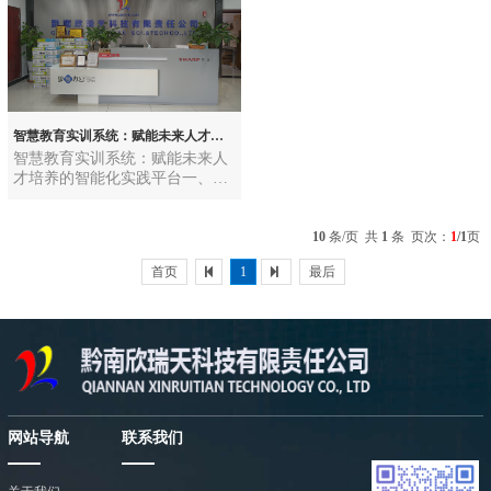
智慧教育实训系统：赋能未来人才培养的智能化实践平台
智慧教育实训系统：赋能未来人
才培养的智能化实践平台一、什
么是智慧教育实训系统？智慧教
育实训系统是融合物联网、人工
10
条/页 共
1
条 页次：
1
/1
页
智能、大数据、云计算、虚拟现
实（VR/AR）等新一代信息技
首页
1
最后
术，构建的集“教学、实训、管
理、评价”于一体的智能化教育平
台。它旨在打破传统实训教学中
资源有限、场景单一、.........
网站导航
联系我们