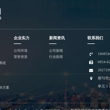
企业实力
新闻资讯
联系我们
公司环境
公司新闻
180854
荣誉资质
行业新闻
0854-8
系统
202729
都匀市
单元 5 
决方案