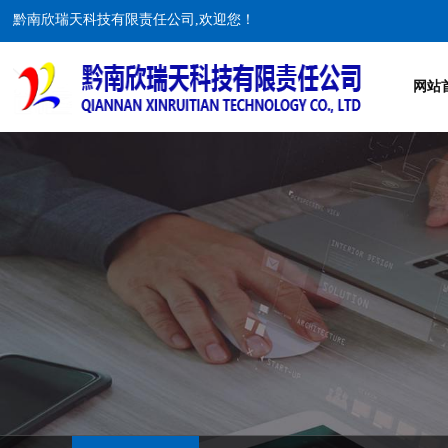
黔南欣瑞天科技有限责任公司,欢迎您！
网站