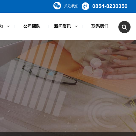
0854-8230350
关注我们
力
公司团队
新闻资讯
联系我们