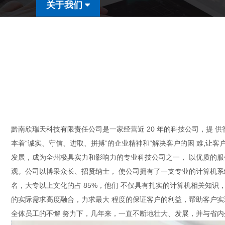
关于我们
黔南欣瑞天科技有限责任公司是一家经营近 20 年的科技公司，提 
本着“诚实、守信、进取、拼搏”的企业精神和“解决客户的困 难,让
发展，成为全州极具实力和影响力的专业科技公司之一， 以优质的服
观。公司以博采众长、招贤纳士， 使公司拥有了一支专业的计算机系统
名，大专以上文化的占 85%，他们 不仅具有扎实的计算机相关知
的实际需求高度融合，力求最大 程度的保证客户的利益，帮助客户实现价值最
全体员工的不懈 努力下，几年来，一直不断地壮大、发展，并与省