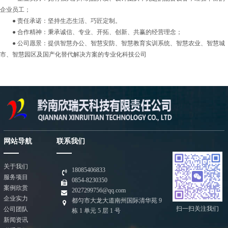
企业员工；
● 责任承诺：坚持生态生活、巧匠定制。
● 合作精神：秉承诚信、专业、开拓、创新、共赢的经营理念；
● 公司愿景：提供智慧办公、智慧安防、智慧教育实训系统、智慧农业、智慧城
市、智慧园区及国产化替代解决方案的专业化科技公司
网站导航
联系我们
关于我们
18085406833
服务项目
0854-8230350
案例欣赏
2027299756@qq.com
企业实力
都匀市大龙大道南州国际清华苑 9
扫一扫关注我们
公司团队
栋 1 单元 5 层 1 号
新闻资讯