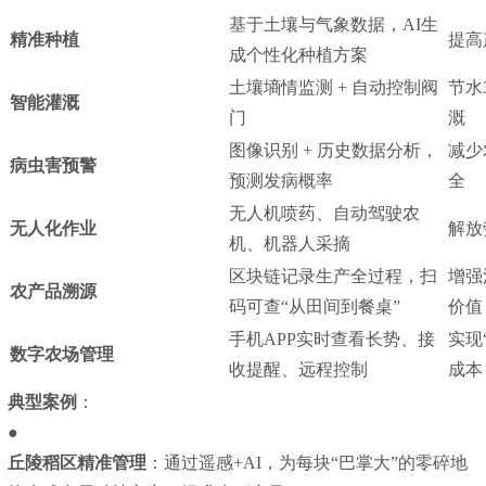
基于土壤与气象数据，AI生
精准种植
提高
成个性化种植方案
土壤墒情监测 + 自动控制阀
节水
智能灌溉
门
溉
图像识别 + 历史数据分析，
减少
病虫害预警
预测发病概率
全
无人机喷药、自动驾驶农
无人化作业
解放
机、机器人采摘
区块链记录生产全过程，扫
增强
农产品溯源
码可查“从田间到餐桌”
价值
手机APP实时查看长势、接
实现
数字农场管理
收提醒、远程控制
成本
典型案例
：
●
丘陵稻区精准管理
：通过遥感+AI，为每块“巴掌大”的零碎地