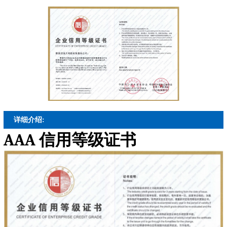
详细介绍:
AAA
信用等级证书