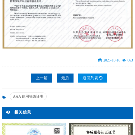
2025-10-16
663
上一篇
最后
返回列表
AAA 信用等级证书
相关信息