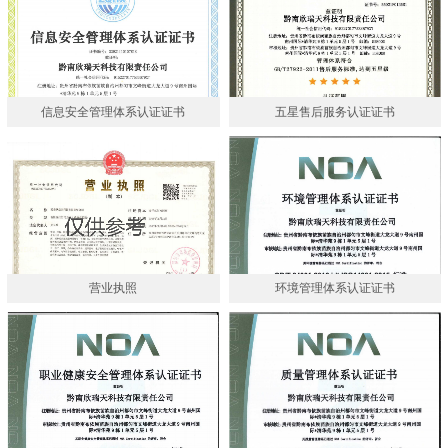
信息安全管理体系认证证书
五星售后服务认证证书
营业执照
环境管理体系认证证书