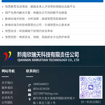
智慧教育实训系统：赋能未来人才培养的智能化实践平台
国产化替代解决方案：构建自主可控的数字化根基
黔南欣瑞天科技：20年深耕，铸就智慧安防新标杆
黔南欣瑞天科技有限责任公司：引领智慧办公新未来
智慧农业：科技赋能下的现代农业革命
智慧安防：构筑安全、智能、高效的全方位防护体系
网站导航
联系我们
关于我们
18085406833
服务项目
0854-8230350
案例欣赏
2027299756@qq.com
企业实力
都匀市大龙大道南州国际清华苑 9
扫一扫关注我们
公司团队
栋 1 单元 5 层 1 号