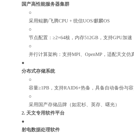
国产高性能服务器集群
○
采用鲲鹏/飞腾CPU + 统信UOS/麒麟OS
○
节点配置：≥2×64核，内存512GB，支持GPU加
○
并行计算架构：支持MPI、OpenMP，适配天文仿真软
●
分布式存储系统
○
容量≥1PB，支持RAID6+热备，具备自动备份与
○
采用国产存储品牌（如宏杉、英存、曙光）
2.
天文专用软件平台
●
射电数据处理软件