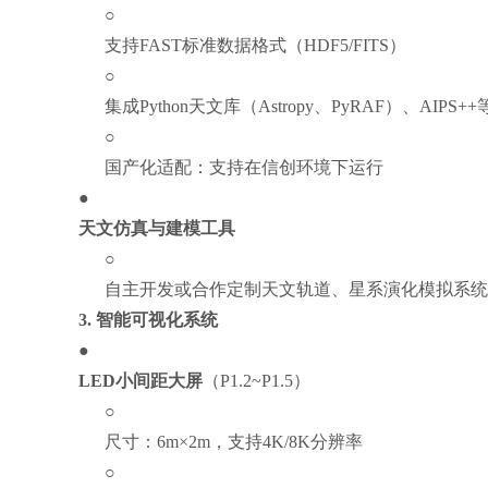
○
支持FAST标准数据格式（HDF5/FITS）
○
集成Python天文库（Astropy、PyRAF）、AIPS++
○
国产化适配：支持在信创环境下运行
●
天文仿真与建模工具
○
自主开发或合作定制天文轨道、星系演化模拟系统
3.
智能可视化系统
●
LED小间距大屏
（P1.2~P1.5）
○
尺寸：6m×2m，支持4K/8K分辨率
○