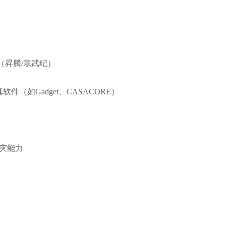
速（昇腾/寒武纪）
件（如Gadget、CASACORE）
容灾能力